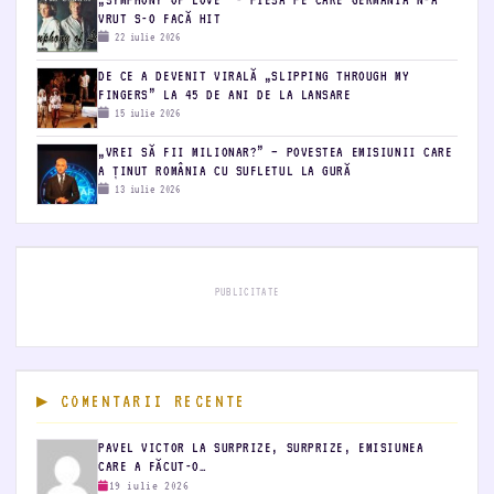
„SYMPHONY OF LOVE” - PIESA PE CARE GERMANIA N-A
VRUT S-O FACĂ HIT
22 iulie 2026
DE CE A DEVENIT VIRALĂ „SLIPPING THROUGH MY
FINGERS” LA 45 DE ANI DE LA LANSARE
15 iulie 2026
„VREI SĂ FII MILIONAR?” – POVESTEA EMISIUNII CARE
A ȚINUT ROMÂNIA CU SUFLETUL LA GURĂ
13 iulie 2026
PUBLICITATE
COMENTARII RECENTE
PAVEL VICTOR LA SURPRIZE, SURPRIZE, EMISIUNEA
CARE A FĂCUT-O…
19 iulie 2026