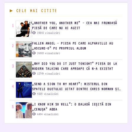
CELE MAI CITITE
„ANOTHER YOU, ANOTHER ME” - CEA MAI FRUMOASĂ
1
PIESĂ DE CARE NU AI AUZIT
34803 vizualizări
FALLEN ANGEL - PIESA PE CARE ALPHAVILLE AU
2
„ASCUNS-O” PE PROPRIUL ALBUM
26983 vizualizări
„WHY DID YOU DO IT JUST TONIGHT” PIESA DE LA
3
MODERN TALKING CARE APROAPE CĂ N-A EXISTAT
12749 vizualizări
„SEND A SIGN TO MY HEART”: MISTERUL DIN
4
SPATELE DUETULUI UITAT DINTRE CHRIS NORMAN ȘI
BONNIE BIANCO
9335 vizualizări
„I KNOW HIM SO WELL”: O BALADĂ IEȘITĂ DIN
5
„CENUȘA” ABBA
6494 vizualizări