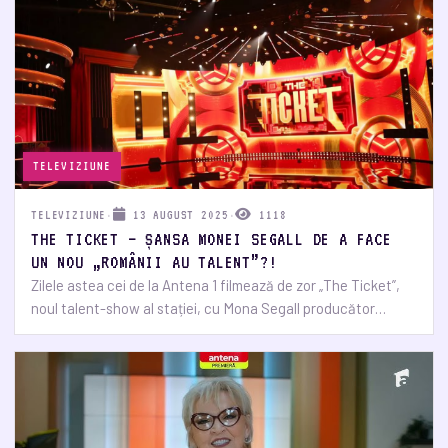
TELEVIZIUNE
TELEVIZIUNE
·
13 AUGUST 2025
·
1118
THE TICKET – ȘANSA MONEI SEGALL DE A FACE
UN NOU „ROMÂNII AU TALENT”?!
Zilele astea cei de la Antena 1 filmează de zor „The Ticket”,
noul talent-show al stației, cu Mona Segall producător…