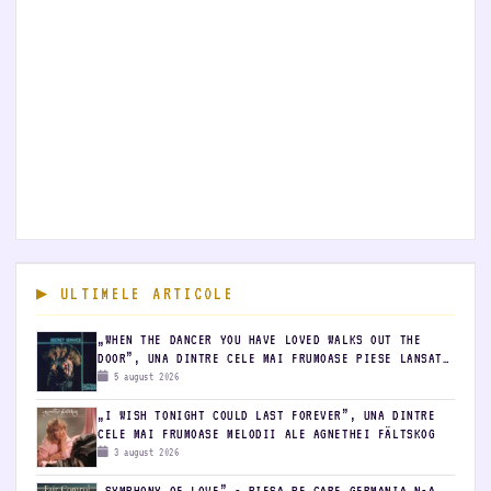
ULTIMELE ARTICOLE
„WHEN THE DANCER YOU HAVE LOVED WALKS OUT THE
DOOR”, UNA DINTRE CELE MAI FRUMOASE PIESE LANSATE
DE SECRET SERVICE
5 august 2026
„I WISH TONIGHT COULD LAST FOREVER”, UNA DINTRE
CELE MAI FRUMOASE MELODII ALE AGNETHEI FÄLTSKOG
3 august 2026