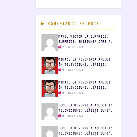
COMENTARII RECENTE
PAVEL VICTOR LA SURPRIZE,
SURPRIZE, EMISIUNEA CARE A
FĂCUT-O…
19 iulie 2026
MIHAIL LA REVENIREA ANULUI
ÎN TELEVIZIUNE: „BĂIEȚI
BUNI”…
25 iunie 2026
MIHAIL LA REVENIREA ANULUI
ÎN TELEVIZIUNE: „BĂIEȚI
BUNI”…
25 iunie 2026
LUPU LA REVENIREA ANULUI ÎN
TELEVIZIUNE: „BĂIEȚI BUNI”…
25 iunie 2026
LUPU LA REVENIREA ANULUI ÎN
TELEVIZIUNE: „BĂIEȚI BUNI”…