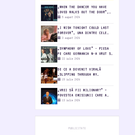
„WHEN THE DANCER YOU HAVE
LOVED WALKS OUT THE DOOR”,
UNA DINTRE CELE MAI FRUMOASE
5 august 2026
PIESE LANSATE DE SECRET
SERVICE
„I WISH TONIGHT COULD LAST
FOREVER”, UNA DINTRE CELE
MAI FRUMOASE MELODII ALE
3 august 2026
AGNETHEI FÄLTSKOG
„SYMPHONY OF LOVE” - PIESA
PE CARE GERMANIA N-A VRUT S-
O FACĂ HIT
22 iulie 2026
DE CE A DEVENIT VIRALĂ
„SLIPPING THROUGH MY
FINGERS” LA 45 DE ANI DE LA
15 iulie 2026
LANSARE
„VREI SĂ FII MILIONAR?” –
POVESTEA EMISIUNII CARE A
ȚINUT ROMÂNIA CU SUFLETUL LA
13 iulie 2026
GURĂ
PUBLICITATE