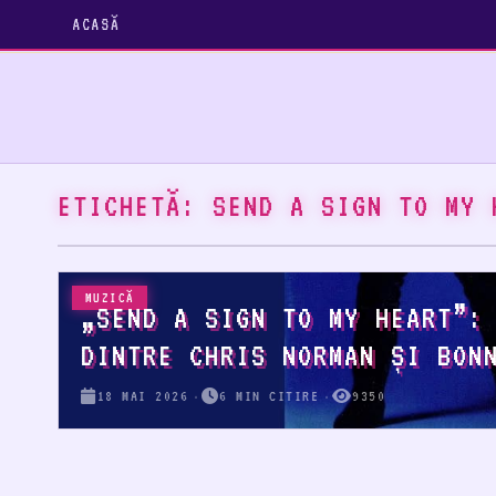
ACASĂ
ETICHETĂ:
SEND A SIGN TO MY 
MUZICĂ
„SEND A SIGN TO MY HEART”:
DINTRE CHRIS NORMAN ȘI BON
18 MAI 2026
6 MIN CITIRE
9350