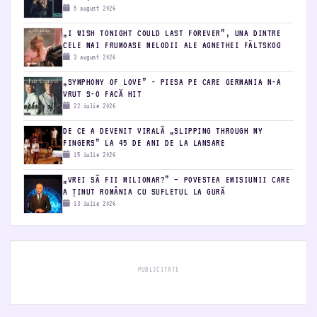
DE SECRET SERVICE
5 august 2026
„I WISH TONIGHT COULD LAST FOREVER”, UNA DINTRE
CELE MAI FRUMOASE MELODII ALE AGNETHEI FÄLTSKOG
3 august 2026
„SYMPHONY OF LOVE” - PIESA PE CARE GERMANIA N-A
VRUT S-O FACĂ HIT
22 iulie 2026
DE CE A DEVENIT VIRALĂ „SLIPPING THROUGH MY
FINGERS” LA 45 DE ANI DE LA LANSARE
15 iulie 2026
„VREI SĂ FII MILIONAR?” – POVESTEA EMISIUNII CARE
A ȚINUT ROMÂNIA CU SUFLETUL LA GURĂ
13 iulie 2026
PUBLICITATE