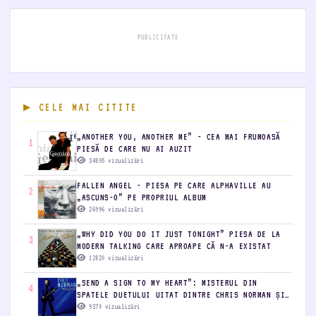
PUBLICITATE
CELE MAI CITITE
„ANOTHER YOU, ANOTHER ME” - CEA MAI FRUMOASĂ
1
PIESĂ DE CARE NU AI AUZIT
34805 vizualizări
FALLEN ANGEL - PIESA PE CARE ALPHAVILLE AU
2
„ASCUNS-O” PE PROPRIUL ALBUM
26996 vizualizări
„WHY DID YOU DO IT JUST TONIGHT” PIESA DE LA
3
MODERN TALKING CARE APROAPE CĂ N-A EXISTAT
12820 vizualizări
„SEND A SIGN TO MY HEART”: MISTERUL DIN
4
SPATELE DUETULUI UITAT DINTRE CHRIS NORMAN ȘI
BONNIE BIANCO
9370 vizualizări