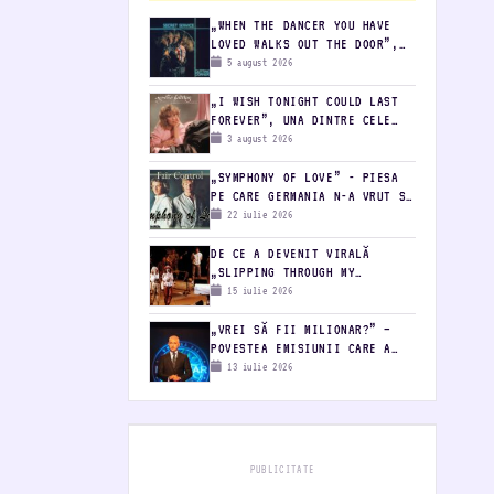
„WHEN THE DANCER YOU HAVE
LOVED WALKS OUT THE DOOR”,
UNA DINTRE CELE MAI FRUMOASE
5 august 2026
PIESE LANSATE DE SECRET
SERVICE
„I WISH TONIGHT COULD LAST
FOREVER”, UNA DINTRE CELE
MAI FRUMOASE MELODII ALE
3 august 2026
AGNETHEI FÄLTSKOG
„SYMPHONY OF LOVE” - PIESA
PE CARE GERMANIA N-A VRUT S-
O FACĂ HIT
22 iulie 2026
DE CE A DEVENIT VIRALĂ
„SLIPPING THROUGH MY
FINGERS” LA 45 DE ANI DE LA
15 iulie 2026
LANSARE
„VREI SĂ FII MILIONAR?” –
POVESTEA EMISIUNII CARE A
ȚINUT ROMÂNIA CU SUFLETUL LA
13 iulie 2026
GURĂ
PUBLICITATE