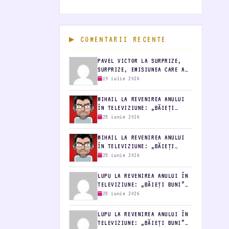
COMENTARII RECENTE
PAVEL VICTOR LA SURPRIZE,
SURPRIZE, EMISIUNEA CARE A
FĂCUT-O…
19 iulie 2026
MIHAIL LA REVENIREA ANULUI
ÎN TELEVIZIUNE: „BĂIEȚI
BUNI”…
25 iunie 2026
MIHAIL LA REVENIREA ANULUI
ÎN TELEVIZIUNE: „BĂIEȚI
BUNI”…
25 iunie 2026
LUPU LA REVENIREA ANULUI ÎN
TELEVIZIUNE: „BĂIEȚI BUNI”…
25 iunie 2026
LUPU LA REVENIREA ANULUI ÎN
TELEVIZIUNE: „BĂIEȚI BUNI”…