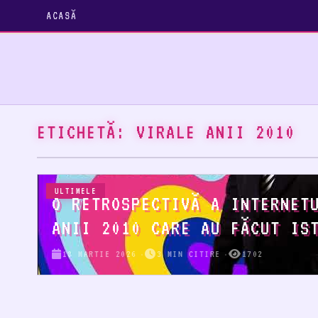
ACASĂ
ETICHETĂ:
VIRALE ANII 2010
ULTIMELE
O RETROSPECTIVĂ A INTERNET
ANII 2010 CARE AU FĂCUT IS
18 MARTIE 2026
3 MIN CITIRE
1702