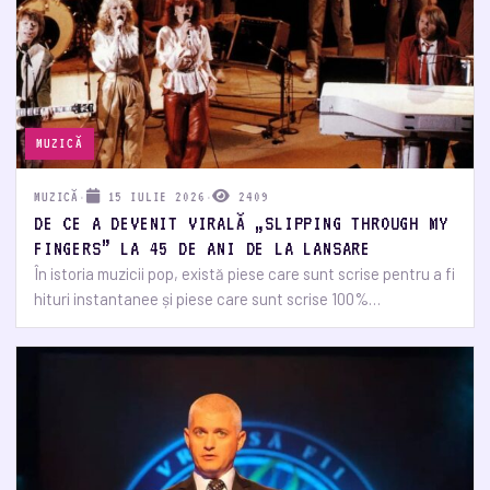
MUZICĂ
MUZICĂ
·
15 IULIE 2026
·
2409
DE CE A DEVENIT VIRALĂ „SLIPPING THROUGH MY
FINGERS” LA 45 DE ANI DE LA LANSARE
În istoria muzicii pop, există piese care sunt scrise pentru a fi
hituri instantanee și piese care sunt scrise 100%…