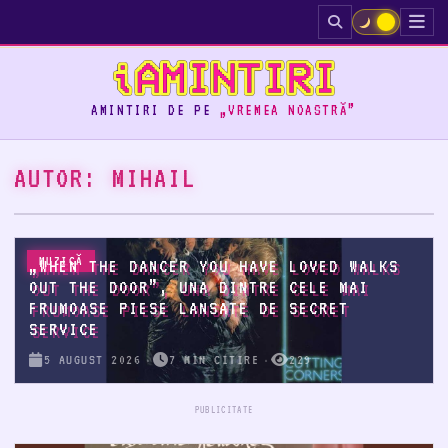
☀
AMINTIRI DE PE
„VREMEA NOASTRĂ”
AUTOR:
MIHAIL
MUZICĂ
„WHEN THE DANCER YOU HAVE LOVED WALKS
OUT THE DOOR”, UNA DINTRE CELE MAI
FRUMOASE PIESE LANSATE DE SECRET
SERVICE
5 AUGUST 2026
7 MIN CITIRE
229
PUBLICITATE