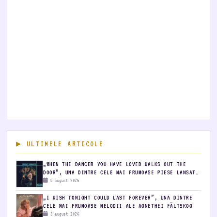
ULTIMELE ARTICOLE
„WHEN THE DANCER YOU HAVE LOVED WALKS OUT THE
DOOR”, UNA DINTRE CELE MAI FRUMOASE PIESE LANSATE
DE SECRET SERVICE
5 august 2026
„I WISH TONIGHT COULD LAST FOREVER”, UNA DINTRE
CELE MAI FRUMOASE MELODII ALE AGNETHEI FÄLTSKOG
3 august 2026