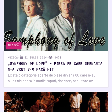
MUZICĂ
MUZICĂ
·
22 IULIE 2026
·
3478
„SYMPHONY OF LOVE” – PIESA PE CARE GERMANIA
N-A VRUT S-O FACĂ HIT
Există o categorie aparte de piese din anii '80 care n-au
ajuns niciodată în marile topuri, dar care, ascultate azi,…