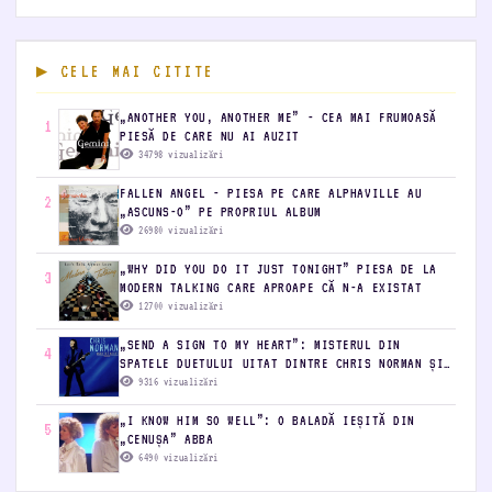
CELE MAI CITITE
„ANOTHER YOU, ANOTHER ME” - CEA MAI FRUMOASĂ
1
PIESĂ DE CARE NU AI AUZIT
34798 vizualizări
FALLEN ANGEL - PIESA PE CARE ALPHAVILLE AU
2
„ASCUNS-O” PE PROPRIUL ALBUM
26980 vizualizări
„WHY DID YOU DO IT JUST TONIGHT” PIESA DE LA
3
MODERN TALKING CARE APROAPE CĂ N-A EXISTAT
12700 vizualizări
„SEND A SIGN TO MY HEART”: MISTERUL DIN
4
SPATELE DUETULUI UITAT DINTRE CHRIS NORMAN ȘI
BONNIE BIANCO
9316 vizualizări
„I KNOW HIM SO WELL”: O BALADĂ IEȘITĂ DIN
5
„CENUȘA” ABBA
6490 vizualizări