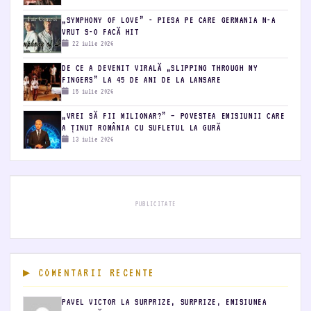
„SYMPHONY OF LOVE” - PIESA PE CARE GERMANIA N-A
VRUT S-O FACĂ HIT
22 iulie 2026
DE CE A DEVENIT VIRALĂ „SLIPPING THROUGH MY
FINGERS” LA 45 DE ANI DE LA LANSARE
15 iulie 2026
„VREI SĂ FII MILIONAR?” – POVESTEA EMISIUNII CARE
A ȚINUT ROMÂNIA CU SUFLETUL LA GURĂ
13 iulie 2026
PUBLICITATE
COMENTARII RECENTE
PAVEL VICTOR LA SURPRIZE, SURPRIZE, EMISIUNEA