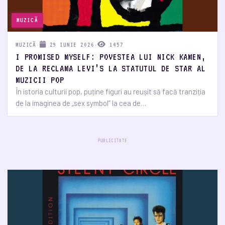
MUZICĂ
MUZICĂ
·
29 IUNIE 2026
·
1457
I PROMISED MYSELF: POVESTEA LUI NICK KAMEN,
DE LA RECLAMA LEVI’S LA STATUTUL DE STAR AL
MUZICII POP
În istoria culturii pop, puține figuri au reușit să facă tranziția
de la imaginea de „sex symbol” la cea de…
PUBLICITATE