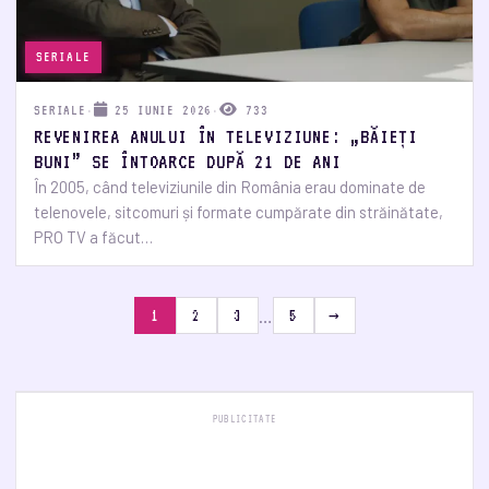
SERIALE
SERIALE
·
25 IUNIE 2026
·
733
REVENIREA ANULUI ÎN TELEVIZIUNE: „BĂIEȚI
BUNI” SE ÎNTOARCE DUPĂ 21 DE ANI
În 2005, când televiziunile din România erau dominate de
telenovele, sitcomuri și formate cumpărate din străinătate,
PRO TV a făcut…
…
1
2
3
5
→
PUBLICITATE