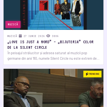
MUZICĂ
MUZICĂ
·
27 IUNIE 2026
·
3886
„LOVE IS JUST A WORD” – „BIJUTERIA” CELOR
DE LA SILENT CIRCLE
În peisajul strălucitor și adesea saturat al muzicii pop
germane din anii '80, numele Silent Circle nu este extrem de…
TRENDING