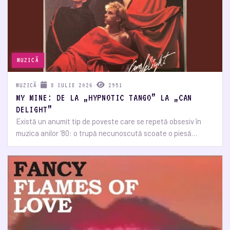
MUZICĂ
MUZICĂ
·
8 IULIE 2026
·
2951
MY MINE: DE LA „HYPNOTIC TANGO” LA „CAN
DELIGHT”
Există un anumit tip de poveste care se repetă obsesiv în
muzica anilor '80: o trupă necunoscută scoate o piesă…