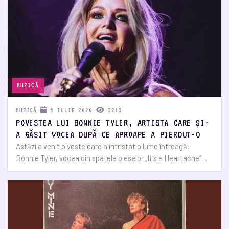
MUZICĂ
MUZICĂ
·
9 IULIE 2026
·
3213
POVESTEA LUI BONNIE TYLER, ARTISTA CARE ȘI-
A GĂSIT VOCEA DUPĂ CE APROAPE A PIERDUT-O
Astăzi a venit o veste care a întristat o lume întreagă:
Bonnie Tyler, vocea din spatele pieselor „It's a Heartache”…