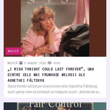
MUZICĂ
MUZICĂ
·
3 AUGUST 2026
·
4242
„I WISH TONIGHT COULD LAST FOREVER”, UNA
DINTRE CELE MAI FRUMOASE MELODII ALE
AGNETHEI FÄLTSKOG
Dacă întrebi astăzi pe cineva cine este Agnetha Fältskog,
sunt șanse mari să primești un răspuns scurt: „blonda de la…