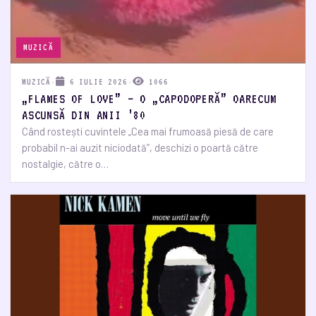
MUZICĂ
MUZICĂ
·
6 IULIE 2026
·
1066
„FLAMES OF LOVE” – O „CAPODOPERĂ” OARECUM
ASCUNSĂ DIN ANII ’80
Când rostești cuvintele „Cea mai frumoasă piesă de care
probabil n-ai auzit niciodată”, deschizi o poartă către
nostalgie, către o…